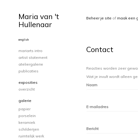
Maria van 't
Beheer je site
of
maak een g
Hullenaar
english
Contact
mariarts intro
artist statement
ateliergalerie
Reacties worden zeer gewaar
publicaties
Wat je invult wordt alleen ge
exposities
Naam
overzicht
galerie
E-mailadres
papier
porselein
keramiek
Bericht
schilderijen
ruimtelijk werk