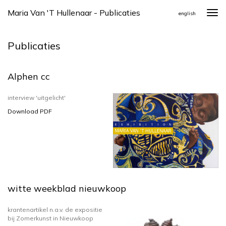
Maria Van 't Hullenaar - Publicaties
Togg
english
navi
Publicaties
Alphen cc
interview 'uitgelicht'
Download PDF
witte weekblad nieuwkoop
krantenartikel n.a.v. de expositie
bij Zomerkunst in Nieuwkoop