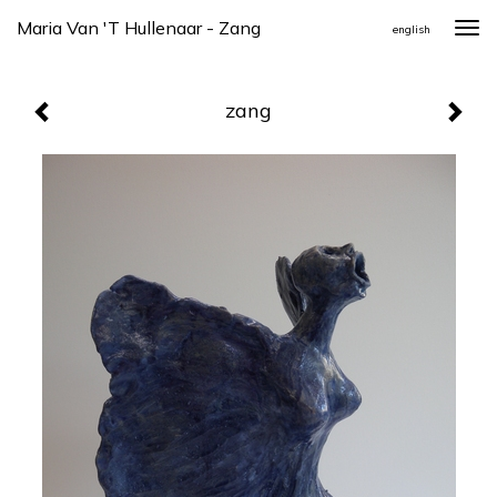
Maria Van 't Hullenaar - Zang
Togg
english
navi
zang