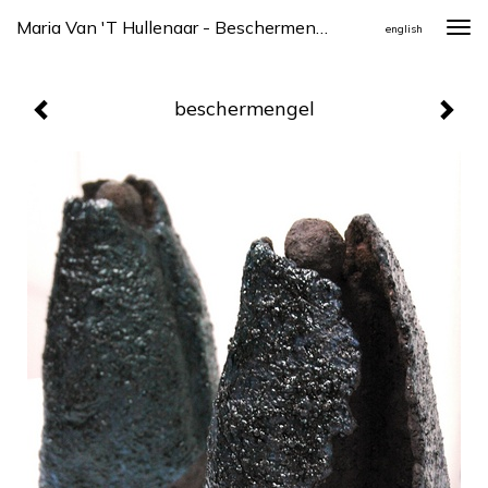
Maria Van 't Hullenaar - Beschermengel
Togg
english
navi
beschermengel