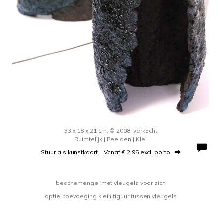
33 x 18 x 21 cm, © 2008, verkocht
Ruimtelijk | Beelden | Klei
Stuur als kunstkaart
Vanaf € 2,95 excl. porto
beschemengel met vleugels voor zich
optie, toevoeging klein figuur tussen vleugels